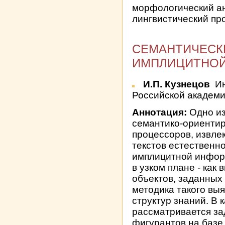
морфологический ан
лингвистический пр
СЕМАНТИЧЕСК
ИМПЛИЦИТНОЙ
И.П. Кузнецов
Ин
Российской академии
Аннотация:
Одно из
семантико-ориенти
процессоров, извле
текстов естественно
имплицитной инфор
в узком плане - как
объектов, заданных
методика такого вы
структур знаний. В
рассматривается з
фигурантов на базе