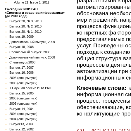
разработчиков в пра
Volume 21, Issue 1, 2011
автоматизированны
Ежегодник ИПИ РАН
обоснована необхо
«Системы и средства информатики»
(до 2010 года)
мер и решений, на
Выпуск 20, № 3, 2010
процесса функциони
Выпуск 20, № 2, 2010
конкретных факторо
Выпуск 20, № 1, 2010
Выпуск 19, 2009
предоставляемых п
Дополнительный выпуск, 2009
услуг. Приведены о
Выпуск 18, 2008
подхода к созданию
Специальный выпуск, 2008
общая структура в
Дополнительный выпуск, 2008
Спецвыпуск'2008
процессов в деяте
Выпуск 17, 2007
автоматизации при 
Выпуск 16, 2006
информационных си
2006 (спецвыпуск)
2006 (спецвыпуск)
Ключевые слова:
а
II Научная сессия ИПИ РАН
информационная с
Выпуск 15, 2005
2005 (спецвыпуск)
процесс; процессны
2005 (спецвыпуск)
обеспечивающие, вс
Выпуск 14, 2004
конфликтующие пр
2004 (спецвыпуск)
2004 (спецвыпуск)
Выпуск13, 2003
Выпуск 12, 2002