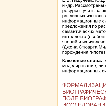
Е.В. Падучева, Ю.Д. 
и~др. Рассмотрены
ресурсы, учитываю
различных языковых
информационные си
предложения по рас
семантических мето
интеллекта (особен
знаний и их извлече
(Джона Стюарта Мил
порождения гипотез
Ключевые слова:
л
моделирование; лин
информационных си
ФОРМАЛИЗАЦИ
БИОГРАФИЧЕСК
ПОЛЕ БИОГРА
ИССЛЕДОВАНИ