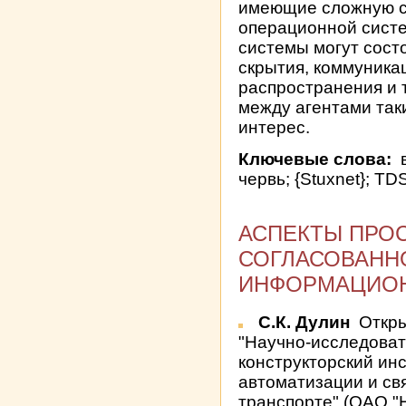
имеющие сложную с
операционной систе
системы могут сост
скрытия, коммуника
распространения и 
между агентами так
интерес.
Ключевые слова:
в
червь; {Stuxnet}; T
АСПЕКТЫ ПРО
СОГЛАСОВАНН
ИНФОРМАЦИОН
С.К. Дулин
Откры
"Научно-исследоват
конструкторский ин
автоматизации и св
транспорте" (ОАО "