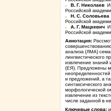
В. Г. Николаев
И
Российской академи
Н. С. Соловьева
Российской академии
А. Г. Мацкевич
И
Российской академи
Аннотация:
Рассмот
совершенствованию
анализа (ЛМА) сема
лингвистического п
извлечение знаний и
(ЕЯ). Предложены м
неопределенностей 
и предложений, а т
синтаксического ан
морфологической ом
извлечение из текс
числе заданной в н
Ключевые слова:
и