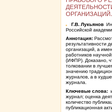
ДЕЯТЕЛЬНОСТ
ОРГАНИЗАЦИЙ
Г.В. Лукьянов
Ин
Российской академи
Аннотация:
Рассмот
результативности д
организаций, а име
работников научной
(ИФПР). Доказано, ч
толковании в лучше
значению традицион
журналов, а в худше
журнала.
Ключевые слова:
и
журнал; оценка дея
количество публикац
публикационная акт