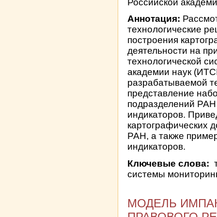
Российской академии
Аннотация:
Рассмот
технологические ре
построения картогр
деятельности на п
технологической си
академии наук (ИТС
разрабатываемой т
представление набо
подразделений РАН
индикаторов. Прив
картографических д
РАН, а также приме
индикаторов.
Ключевые слова:
т
системы мониторин
МОДЕЛЬ ИМПАК
ПРАВОВОГО Р