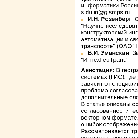
информатики Россий
s.dulin@gismps.ru
И.Н. Розенберг
О
"Научно-исследоват
конструкторский ин
автоматизации и св
транспорте" (ОАО 
В.И. Уманский
За
"ИнтехГеоТранс"
Аннотация:
В геог
системах (ГИС), гд
зависит от специфи
проблема согласова
дополнительные сл
В статье описаны о
согласованности ге
векторном формате
ошибок отображения
Рассматривается тр
соответствующие ви