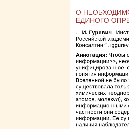
О НЕОБХОДИМ
ЕДИНОГО ОПР
И. Гуревич
Инсти
Российской академ
Консалтинг", iggure
Аннотация:
Чтобы с
информации>>, нео
унифицированное, 
понятия информации
Вселенной не было
существовала тольк
химических неоднор
атомов, молекул), 
информационными св
частности они сод
информации. Ее сущ
наличия наблюдател