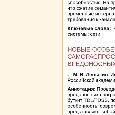
способностью. На п
что сжатие семант
временные интервал
требования к канала
Ключевые слова:
к
системы; сети
НОВЫЕ ОСОБЕ
САМОРАСПРО
ВРЕДОНОСНЫХ
М. В. Левыкин
Ин
Российской академи
Аннотация:
Провед
вредоносных програм
буткит TDL/TDSS, 
особенность: совр
представляют собой